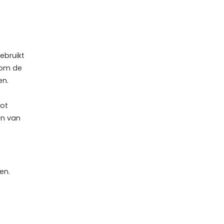
gebruikt
 om de
en.
tot
en van
en.