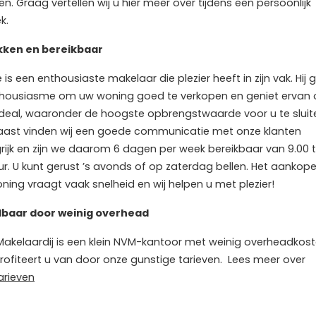
n. Graag vertellen wij u hier meer over tijdens een persoonlijk
k.
kken en bereikbaar
 is een enthousiaste makelaar die plezier heeft in zijn vak. Hij 
thousiasme om uw woning goed te verkopen en geniet ervan
deal, waaronder de hoogste opbrengstwaarde voor u te sluit
ast vinden wij een goede communicatie met onze klanten
rijk en zijn we daarom 6 dagen per week bereikbaar van 9.00 
uur. U kunt gerust ’s avonds of op zaterdag bellen. Het aankop
ning vraagt vaak snelheid en wij helpen u met plezier!
lbaar door weinig overhead
akelaardij is een klein NVM-kantoor met weinig overheadkost
rofiteert u van door onze gunstige tarieven. Lees meer over
arieven