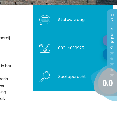
Stel uw vraag
ardij.
033-4630925
 in het
n
Zoekopdracht
markt
een
ing.
af,