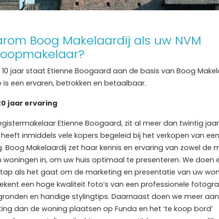
rom Boog Makelaardij als uw NVM
koopmakelaar?
m 10 jaar staat Etienne Boogaard aan de basis van Boog Makela
e is een ervaren, betrokken en betaalbaar.
0 jaar ervaring
gistermakelaar Etienne Boogaard, zit al meer dan twintig jaar
 heeft inmiddels vele kopers begeleid bij het verkopen van ee
. Boog Makelaardij zet haar kennis en ervaring van zowel de 
n woningen in, om uw huis optimaal te presenteren. We doen 
stap als het gaat om de marketing en presentatie van uw won
tekent een hoge kwaliteit foto’s van een professionele fotogra
gronden en handige stylingtips. Daarnaast doen we meer aan
ing dan de woning plaatsen op Funda en het ‘te koop bord’