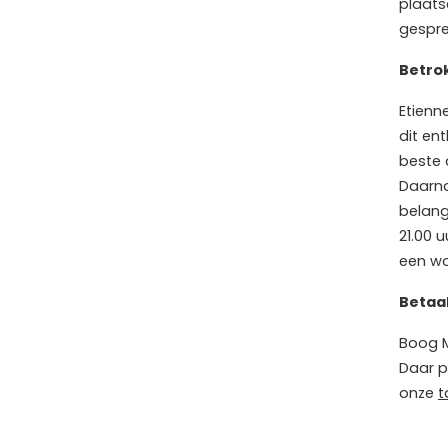
plaatse
gespre
Betro
Etienne
dit en
beste 
Daarna
belang
21.00 
een wo
Betaa
Boog M
Daar p
onze
t