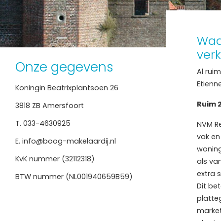
Waa
ver
Onze gegevens
Al rui
Etienn
Koningin Beatrixplantsoen 26
Ruim 2
3818 ZB Amersfoort
T.
033-4630925
NVM Re
vak en
E.
info@boog-makelaardij.nl
woning
KvK nummer (32112318)
als va
extra 
BTW nummer (NL001940659B59)
Dit be
platte
market